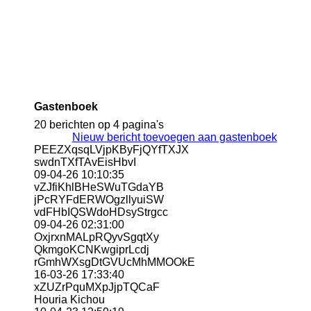
20190903_140246
Gastenboek
20 berichten op 4 pagina's
Nieuw bericht toevoegen aan gastenboek
PEEZXqsqLVjpKByFjQYfTXJX
swdnTXfTAvEisHbvI
09-04-26
10:10:35
vZJfiKhlBHeSWuTGdaYB
jPcRYFdERWOgzllyuiSW
vdFHbIQSWdoHDsyStrgcc
09-04-26
02:31:00
OxjrxnMALpRQyvSgqtXy
QkmgoKCNKwgiprLcdj
rGmhWXsgDtGVUcMhMMOOkE
16-03-26
17:33:40
xZUZrPquMXpJjpTQCaF
Houria Kichou