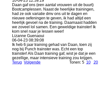
10-04-23
12:59:19
Daan gaf ons (een aantal vrouwen uit de buurt)
Bootcamplessen. Naast de heerlijke trainingen,
had ze ook variatie dmv ons uit te dagen en
nieuwe oefeningen te geven, ik had altijd een
heerlijk gevoel na de training. Daarnaast hadden
we zoveel lol samen. Een geweldige trainster! Ik
kom snel naar je lessen weer!
Lizanne Guenaoui
06-04-23
08:39:08
Ik heb 6 jaar training gehad van Daan, toen zij
nog bij Punch trainster was. Echt een top
trainster! Als Daan training gaf, wist je dat je een
gezellige, maar intensieve training zou krijgen.
Terug
Volgende
Tonen: 5
10
20