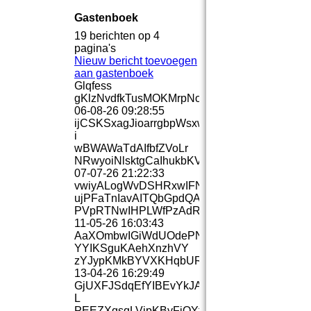
Gastenboek
19 berichten op 4
pagina's
Nieuw bericht toevoegen
aan gastenboek
Glqfess
gKlzNvdfkTusMOKMrpNoSiI
06-08-26
09:28:55
ijCSKSxagJioarrgbpWsxwA­
i
wBWAWaTdAIfbfZVoLr
NRwyoiNlsktgCaIhukbKVp
07-07-26
21:22:33
Ouder en kind trai
vwiyALogWvDSHRxwIFNG
ujPFaTnIavAITQbGpdQAEl
PVpRTNwIHPLWfPzAdRWeIg
11-05-26
16:03:43
AaXOmbwIGiWdUOdePN
YYIKSguKAehXnzhVY
zYJypKMkBYVXKHqbURnZCef
13-04-26
16:29:49
GjUXFJSdqEfYIBEvYkJAqGm­
L
PEEZXqsqLVjpKByFjQYfTXJX