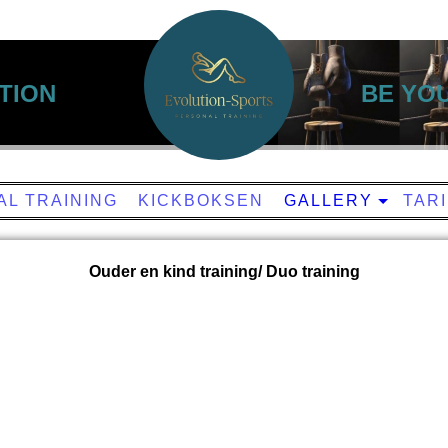
TION
BE Y
L TRAINING
KICKBOKSEN
GALLERY
TAR
Ouder en kind training/ Duo training