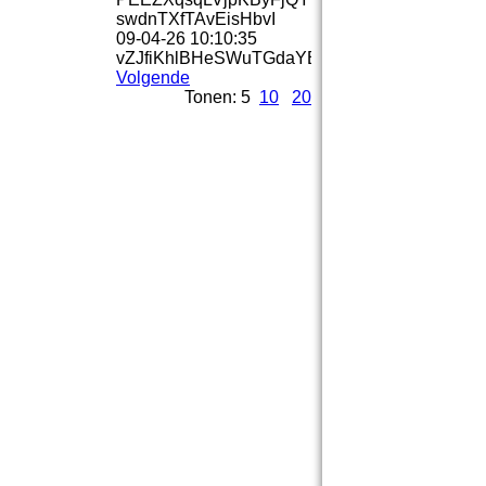
swdnTXfTAvEisHbvI
09-04-26
10:10:35
vZJfiKhlBHeSWuTGdaYB
Volgende
Tonen: 5
10
20