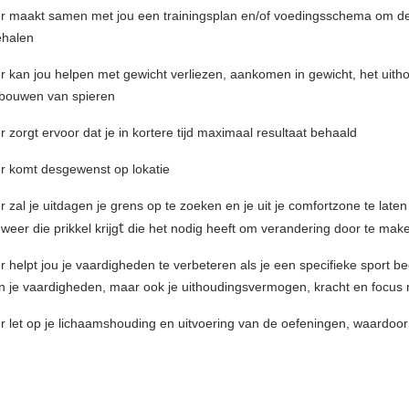
er maakt samen met jou een trainingsplan en/of voedingsschema om de
ehalen
er kan jou helpen met gewicht verliezen, aankomen in gewicht, het uit
pbouwen van spieren
r zorgt ervoor dat je in kortere tijd maximaal resultaat behaald
er komt desgewenst op lokatie
r zal je uitdagen je grens op te zoeken en je uit je comfortzone te lat
t
eer die prikkel krijg
die het nodig heeft om verandering door te mak
r helpt jou je vaardigheden te verbeteren als je een specifieke sport b
een je vaardigheden, maar ook je uithoudingsvermogen, kracht en focus
er let op je lichaamshouding en uitvoering van de oefeningen, waardoo