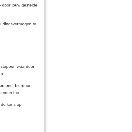
 door jouw gestelde
houdingsvermogen te
en stappen waardoor
en
eoefend, hierdoor
 nemen toe
r de kans op