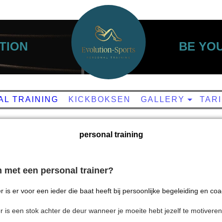
TION
BE Y
L TRAINING
KICKBOKSEN
GALLERY
TAR
personal training
 met een personal trainer?
r is er voor een ieder die
baat heeft bij persoonlijke begeleiding en co
r is een stok achter de deur wanneer je moeite hebt jezelf te motivere