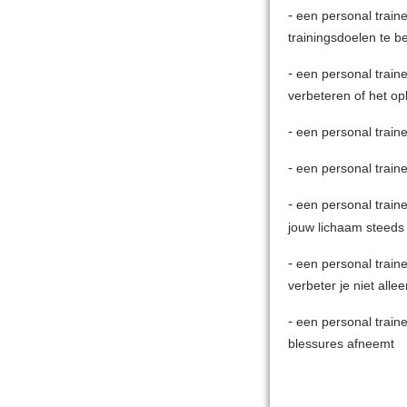
-
een
personal
train
trainingsdoelen te b
-
een personal train
verbeteren of het o
-
een personal traine
-
een personal train
-
een personal traine
jouw lichaam steeds w
-
een personal traine
verbeter je niet all
-
een personal train
blessures afneemt