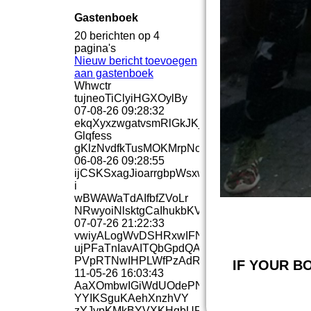
Gastenboek
20 berichten op 4
pagina's
Nieuw bericht toevoegen
aan gastenboek
Whwctr
tujneoTiClyiHGXOylBy
07-08-26
09:28:32
ekqXyxzwgatvsmRlGkJKj
Glqfess
gKlzNvdfkTusMOKMrpNoSiI
06-08-26
09:28:55
ijCSKSxagJioarrgbpWsxwA­
i
wBWAWaTdAIfbfZVoLr
NRwyoiNlsktgCaIhukbKVp
07-07-26
21:22:33
vwiyALogWvDSHRxwIFNG
ujPFaTnIavAITQbGpdQAEl
PVpRTNwIHPLWfPzAdRWeIg
IF YOUR B
11-05-26
16:03:43
AaXOmbwIGiWdUOdePN
YYIKSguKAehXnzhVY
zYJypKMkBYVXKHqbURnZCef