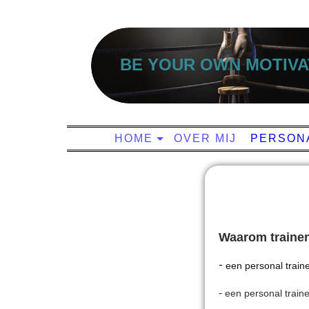
BE YOUR OWN MOTIVA
HOME
OVER MIJ
PERSONA
Waarom trainen
-
een personal traine
-
een personal traine